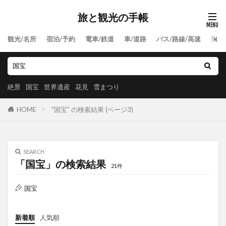
旅と観光の手帳
観光/名所
宿泊/予約
電車/鉄道
車/道路
バス/路線/高速
飛行
絶景
国宝
世界遺産
花見
雪まつり
HOME
"国宝" の検索結果 (ページ3)
SEARCH
「国宝」の検索結果
21件
国宝
新着順
人気順