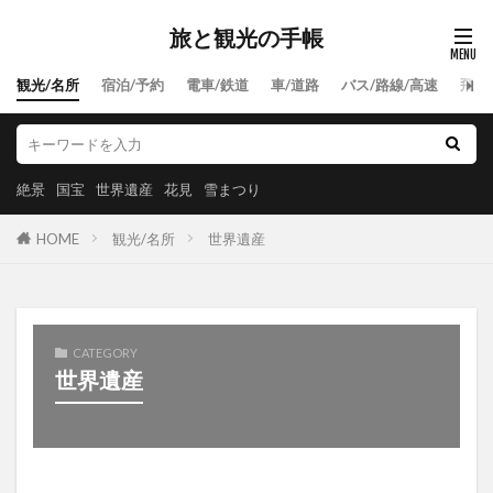
旅と観光の手帳
観光/名所
宿泊/予約
電車/鉄道
車/道路
バス/路線/高速
飛行
絶景
国宝
世界遺産
花見
雪まつり
HOME
観光/名所
世界遺産
CATEGORY
世界遺産