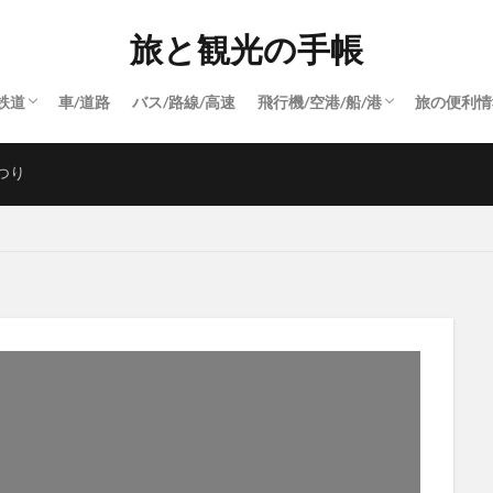
旅と観光の手帳
鉄道
車/道路
バス/路線/高速
飛行機/空港/船/港
旅の便利情
飛行機/空港
港
船
つり