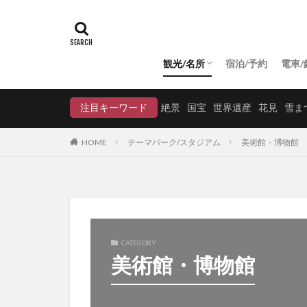
観光/名所
宿泊/予約
電車/
絶景
国宝
世界遺産
テーマパーク/スタジアム
寺・神社
城
スタジアム
公園・自然
美術館・博物館
農園
温泉/スパ
路線
駅
注目キーワード
絶景
国宝
世界遺産
花見
雪ま
HOME
テーマパーク/スタジアム
美術館・博物館
CATEGORY
美術館・博物館