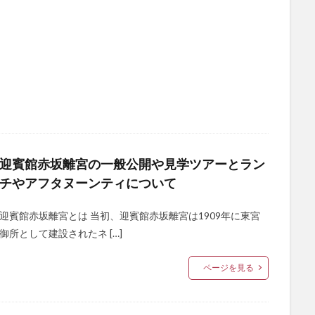
迎賓館赤坂離宮の一般公開や見学ツアーとラン
チやアフタヌーンティについて
迎賓館赤坂離宮とは 当初、迎賓館赤坂離宮は1909年に東宮
御所として建設されたネ […]
ページを見る