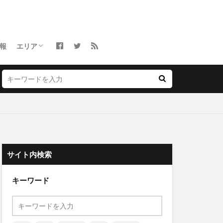
報
エリア
関東
北海道
東北
中部
近畿・関西
中国
四国
九州・沖縄
沖縄
サイト内検索
キーワード