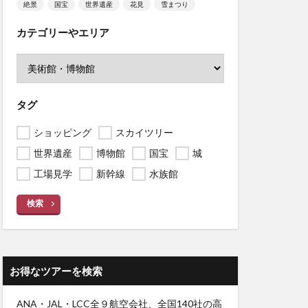
絶景
国宝
世界遺産
花見
雪まつり
カテゴリーやエリア
タグ
ショッピング
スカイツリー
世界遺産
博物館
国宝
城
工場見学
新幹線
水族館
検索
お得なツアーを検索
ANA・JAL・LCC全９航空会社、全国140社の高