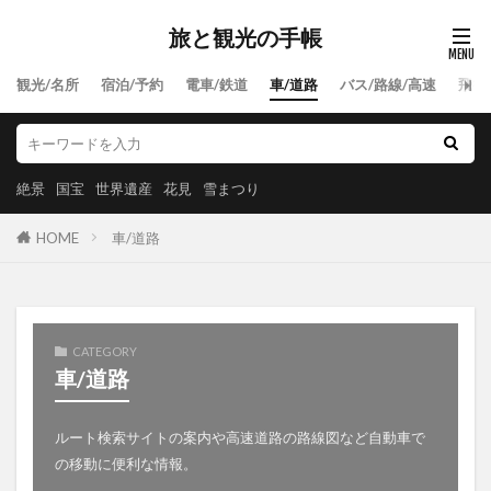
旅と観光の手帳
観光/名所
宿泊/予約
電車/鉄道
車/道路
バス/路線/高速
飛行
絶景
国宝
世界遺産
花見
雪まつり
HOME
車/道路
CATEGORY
車/道路
ルート検索サイトの案内や高速道路の路線図など自動車で
の移動に便利な情報。