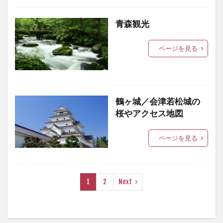
青森観光
ページを見る
鶴ヶ城／会津若松城の
桜やアクセス地図
ページを見る
1
2
Next