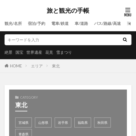
旅と観光の手帳
観光/名所
宿泊/予約
電車/鉄道
車/道路
バス/路線/高速
飛行
絶景
国宝
世界遺産
花見
雪まつり
HOME
エリア
東北
CATEGORY
東北
宮城県
山形県
岩手県
福島県
秋田県
青森県