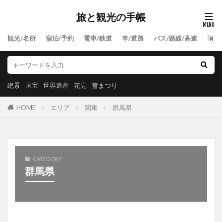
旅と観光の手帳
観光/名所
宿泊/予約
電車/鉄道
車/道路
バス/路線/高速
飛行
絶景
国宝
世界遺産
花見
雪まつり
HOME
エリア
関東
群馬県
CATEGORY
群馬県