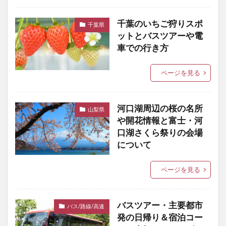
千葉のいちご狩りスポ
千葉県
ットとバスツアーや電
車での行き方
ページを見る
河口湖周辺の桜の名所
山梨県
や開花情報と富士・河
口湖さくら祭りの会場
について
ページを見る
バスツアー・主要都市
バス/路線/高速
発の日帰り＆宿泊コー