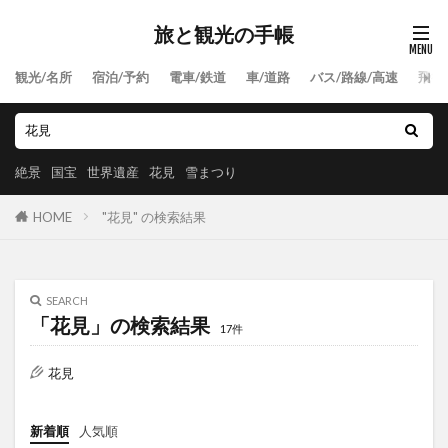
旅と観光の手帳
観光/名所
宿泊/予約
電車/鉄道
車/道路
バス/路線/高速
飛行
絶景
国宝
世界遺産
花見
雪まつり
HOME
"花見" の検索結果
SEARCH
「花見」の検索結果
17件
花見
新着順
人気順