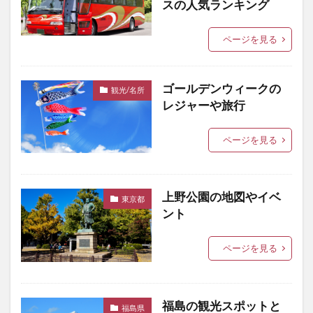
スの人気ランキング
ページを見る
ゴールデンウィークの
観光/名所
レジャーや旅行
ページを見る
上野公園の地図やイベ
東京都
ント
ページを見る
福島の観光スポットと
福島県