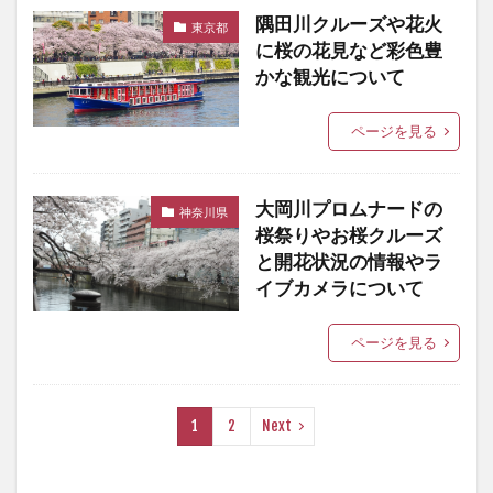
隅田川クルーズや花火
東京都
に桜の花見など彩色豊
かな観光について
ページを見る
大岡川プロムナードの
神奈川県
桜祭りやお桜クルーズ
と開花状況の情報やラ
イブカメラについて
ページを見る
1
2
Next