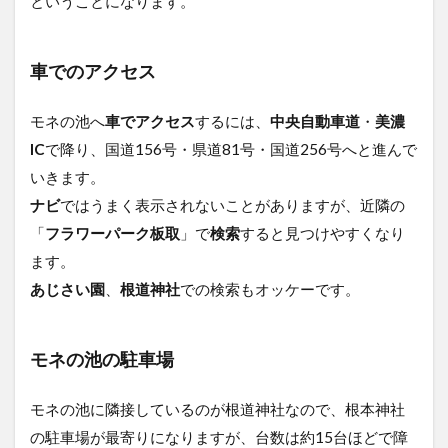
ということになります。
車でのアクセス
モネの池へ
車でアクセス
するには、
中央自動車道
・
美濃
IC
で降り、国道156号・県道81号・国道256号へと進んで
いきます。
ナビ
ではうまく表示されないことがありますが、近隣の
「
フラワーパーク板取
」で
検索
すると見つけやすくなり
ます。
あじさい園
、
根道神社
での検索もオッケーです。
モネの池の駐車場
モネの池に隣接しているのが根道神社なので、根本神社
の駐車場が最寄りになりますが、台数は約15台ほどで障