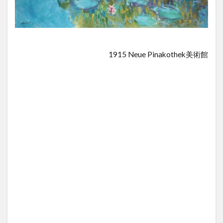
車で
のア
クセ
ス
1915 Neue Pinakothek美術館
2.3
モネ
の池
の駐
車場
3
モ
ネ
の
池
の
見
頃
4
モ
ネ