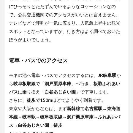
にひっそりとたたずんでいるようなロケーションなの
で、公共交通機関でのアクセスがいいとは言えません。
テレビなどで評判が一気に広まり、人気急上昇中の観光
スポットとなっていますが、行き方はよく調べておいた
ほうがよいでしょう。
電車・バスでのアクセス
モネの池へ電車・バスでアクセスするには、
JR岐阜駅
か
ら
岐阜板取線
で「
洞戸栗原車庫
」へ行き、
板取ふれあい
バス
に乗り換え「
白谷あじさい園
」で下車します。
さらに、
徒歩で150m
ほどでようやく到着です。
東京や大阪からならば、まず
新幹線
で
名古屋駅
→
東海道
本線
→
岐阜駅
→
岐阜板取線
→
洞戸栗原車庫
→
ふれあいバ
ス
→
白谷あじさい園
→
徒歩