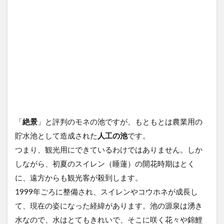
の
池
関
連
の
観
光
「
絶景
」と評判のモネの池ですが、もともとは農業用の
貯水池として造成された
人工の池
です。
つまり、観光用にできているわけではありません。しか
しながら、初夏のスイレン（睡蓮）の開花時期はとく
に、遠方からも観光客が殺到します。
1999年ごろに整備され、スイレンやコウホネが成長し
て、現在の姿になった経緯があります。池の源泉は湧き
水なので、水はとてもきれいで、そこに咲く花々や錦鯉