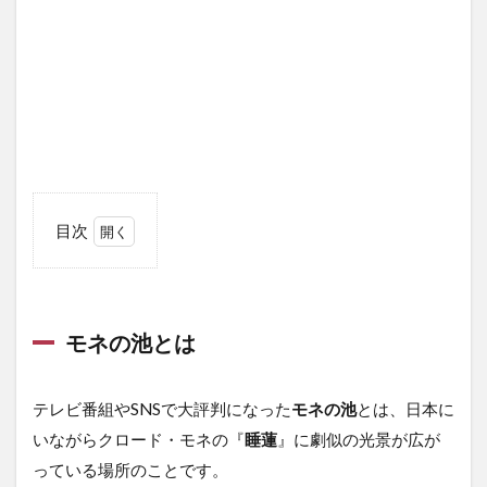
目次
1
モ
ネ
の
モネの池とは
池
と
は
テレビ番組やSNSで大評判になった
モネの池
とは、日本に
1.1
いながらクロード・モネの『
睡蓮
』に劇似の光景が広が
動画
で楽
っている場所のことです。
しむ