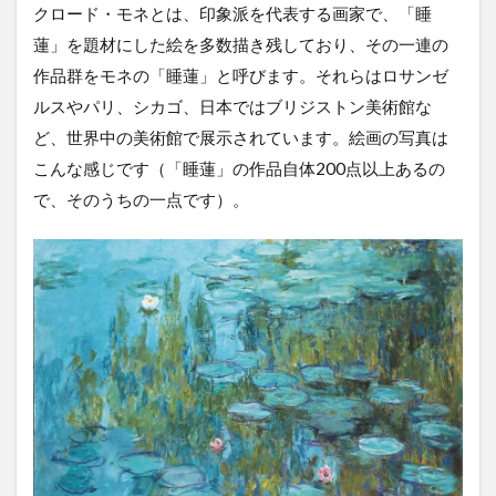
クロード・モネとは、印象派を代表する画家で、「睡
モネ
の池
蓮」を題材にした絵を多数描き残しており、その一連の
作品群をモネの「睡蓮」と呼びます。それらはロサンゼ
2
モ
ルスやパリ、シカゴ、日本ではブリジストン美術館な
ネ
ど、世界中の美術館で展示されています。絵画の写真は
の
池
こんな感じです（「睡蓮」の作品自体200点以上あるの
へ
で、そのうちの一点です）。
の
ア
ク
セ
ス
2.1
電
車・
バス
での
アク
セス
2.2