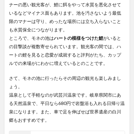
ナーの悪い観光客が、鯉に餌をやって水質を悪化させて
いるなどマイナス面もあります。池を汚さないよう最低
限のマナーは守り、めったな場所には立ち入らないこと
も水質保全につながります。
ところで、モネの池は
ハートの模様をつけた鯉
がいると
の目撃談が複数寄せられています。観光客の間では、ハ
ートの鯉を見ると恋愛が成就すると評判がたち、カップ
ルでの来場がにわかに増えているとのことです。
さて、モネの池に行ったらその周辺の観光も楽しみまし
ょう。
温泉として手軽なのが武芸川温泉です。岐阜県関市にあ
る天然温泉で、平日なら680円で岩盤浴も入れる日帰り温
泉になります。また、車で足を伸ばせば世界遺産の白川
郷もおすすめです。