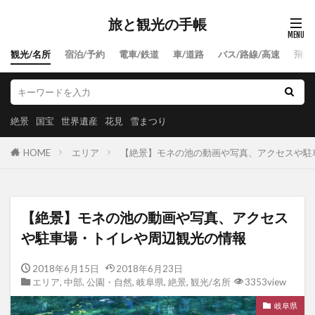
旅と観光の手帳
観光/名所
宿泊/予約
電車/鉄道
車/道路
バス/路線/高速
飛行
絶景
国宝
世界遺産
花見
雪まつり
HOME
エリア
【絶景】モネの池の動画や写真、アクセスや駐
【絶景】モネの池の動画や写真、アクセス
や駐車場・トイレや周辺観光の情報
2018年6月15日
2018年6月23日
エリア
,
中部
,
公園・自然
,
岐阜県
,
絶景
,
観光/名所
3353view
岐阜県