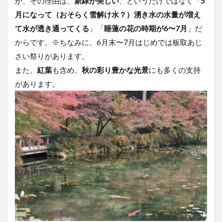
が、その理由は、
新緑が美しい
、というだけではなく「
5
月になって（おそらく雪解け水？）湧き水の水量が増え
て水が透き通ってくる
」「
睡蓮の花の時期が6〜7月
」だ
からです。※ちなみに、6月末〜7月はじめでは板取あじ
さい祭りがあります。
また、
紅葉
も含め、
秋の彩り豊かな光景
にも多くの支持
があります。