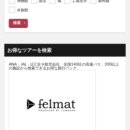
博物館
国宝
城
工場見学
新幹線
水族館
検索
お得なツアーを検索
ANA・JAL・LCC全９航空会社、全国140社の高速バス、300以上
の施設から検索できるお得な旅行パック。