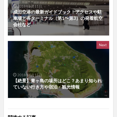
2018年6月11日
成田空港の最新ガイドブック！アクセスや駐
車場と各ターミナル（第1〜第3）の発着航空
会社など
Next
2018年6月15日
【絶景】青ヶ島の場所はどこ？あまり知られ
ていない行き方や宿泊・観光情報