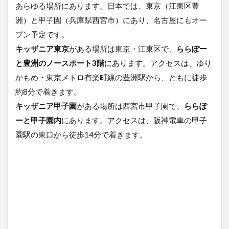
ザ
あらゆる場所にあります。日本では、東京（江東区豊
ニ
洲）と甲子園（兵庫県西宮市）にあり、名古屋にもオー
ア
プン予定です。
の
料
キッザニア東京
がある場所は東京・江東区で、
ららぽー
金
と豊洲のノースポート3階
にあります。アクセスは、ゆり
3
かもめ・東京メトロ有楽町線の豊洲駅から、ともに徒歩
キ
約8分で着きます。
ッ
ザ
キッザニア甲子園
がある場所は西宮市甲子園で、
ららぽ
ニ
ーと甲子園内
にあります。アクセスは、阪神電車の甲子
ア
の
園駅の東口から徒歩14分で着きます。
予
約
4
キ
ッ
ザ
ニ
ア
の