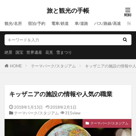
旅と観光の手帳
観光/名所
宿泊/予約
電車/鉄道
車/道路
バス/路線/高速
飛行
絶景
国宝
世界遺産
花見
雪まつり
HOME
テーマパーク/スタジアム
キッザニアの施設の情報や
キッザニアの施設の情報や人気の職業
2018年1月13日
2018年2月1日
テーマパーク/スタジアム
315view
テーマパーク/スタジアム