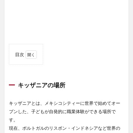
目次
1
キ
ッ
ザ
キッザニアの場所
ニ
ア
の
場
キッザニアとは、メキシコシティーに世界で始めてオー
所
プンした、子どもが自発的に職業体験ができる場所で
2
す。
キ
現在、ポルトガルのリスボン・インドネシアなど世界の
ッ