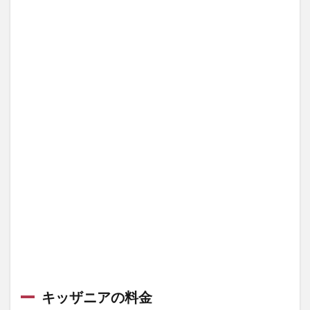
人
気
の
職
業
キッザニアの料金