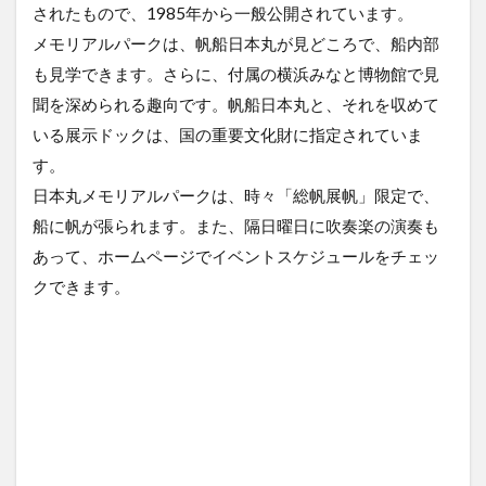
ク
されたもので、1985年から一般公開されています。
2
メモリアルパークは、帆船日本丸が見どころで、船内部
帆
も見学できます。さらに、付属の横浜みなと博物館で見
船
聞を深められる趣向です。帆船日本丸と、それを収めて
日
本
いる展示ドックは、国の重要文化財に指定されていま
丸
す。
の
地
日本丸メモリアルパークは、時々「総帆展帆」限定で、
図
船に帆が張られます。また、隔日曜日に吹奏楽の演奏も
3
あって、ホームページでイベントスケジュールをチェッ
帆
クできます。
船
日
本
丸
の
ス
ケ
ジ
ュ
ー