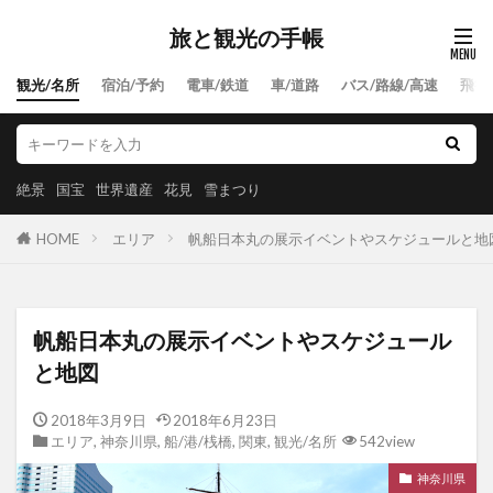
旅と観光の手帳
観光/名所
宿泊/予約
電車/鉄道
車/道路
バス/路線/高速
飛行
絶景
国宝
世界遺産
花見
雪まつり
HOME
エリア
帆船日本丸の展示イベントやスケジュールと地
帆船日本丸の展示イベントやスケジュール
と地図
2018年3月9日
2018年6月23日
エリア
,
神奈川県
,
船/港/桟橋
,
関東
,
観光/名所
542view
神奈川県