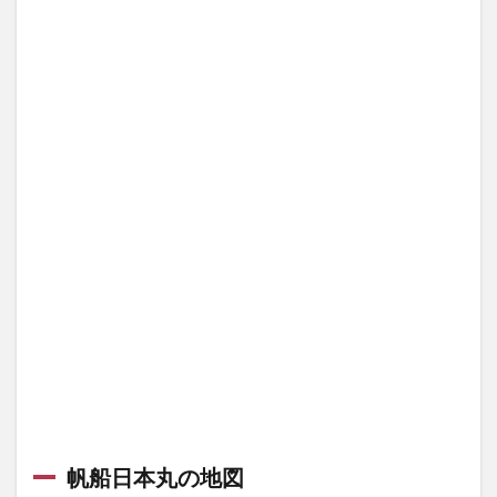
ル
4
に
っ
ぽ
ん
丸
の
ク
ル
ー
ズ
帆船日本丸の地図