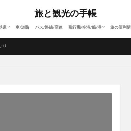
旅と観光の手帳
鉄道
車/道路
バス/路線/高速
飛行機/空港/船/港
旅の便利情
飛行機/空港
港
船
つり