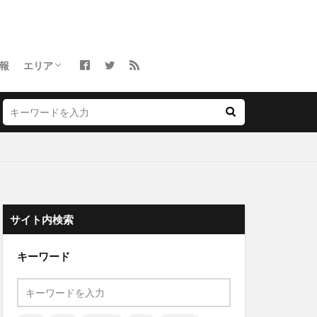
報
エリア
関東
北海道
東北
中部
近畿・関西
中国
四国
九州・沖縄
沖縄
サイト内検索
キーワード