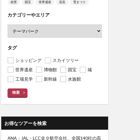
絶景
国宝
世界遺産
花見
雪まつり
カテゴリーやエリア
タグ
ショッピング
スカイツリー
世界遺産
博物館
国宝
城
工場見学
新幹線
水族館
検索
お得なツアーを検索
ANA・JAL・LCC全９航空会社、全国140社の高