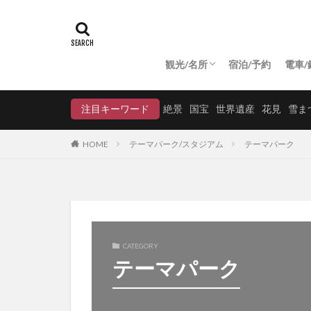
観光/名所
宿泊/予約
電車/
絶景
国宝
世界遺産
テーマパーク/スタジアム
寺・神社
城
スタジアム
公園・自然
美術館・博物館
農園
温泉/スパ
路線
駅
注目キーワード
絶景
国宝
世界遺産
花見
雪ま
HOME
テーマパーク/スタジアム
テーマパーク
CATEGORY
テーマパーク