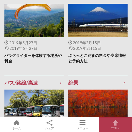
2019年5月27日
2019年2月15日
2019年5月27日
2019年2月15日
パラグライダーを体験する場所や
ぷらっとこだまの料金や空席情報
料金
と予約方法
バス/路線/高速
絶景
2018年8月9日
2018年10月14日
ホーム
シェア
メニュー
TOPへ