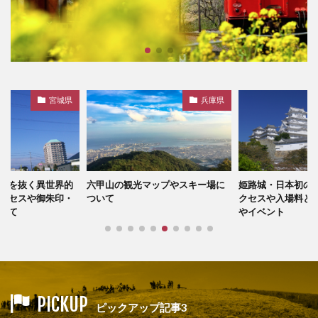
兵庫県
兵庫県
ップやスキー場に
姫路城・日本初の世界遺産へのア
秋葉原観光の見ど
クセスや入場料と観光の見どころ
と便利な観光地図
やイベント
PICKUP
ピックアップ記事3