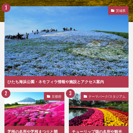
茨城県
ひたち海浜公園・ネモフィラ情報や施設とアクセス案内
京都府
テーマパーク/スタジアム
芝桜の名所や芝桜まつりと開
チューリップ畑の名所や観光