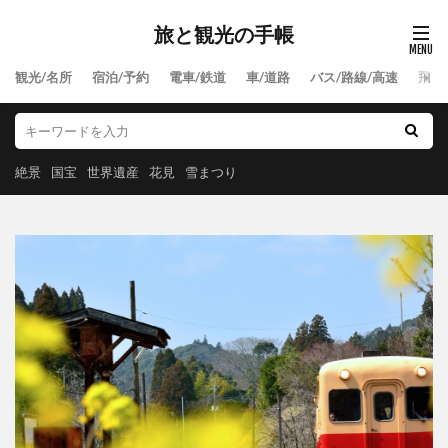
旅と観光の手帳
観光/名所
宿泊/予約
電車/鉄道
車/道路
バス/路線/高速
飛行
絶景
国宝
世界遺産
花見
雪まつり